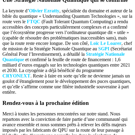
La keynote d’
Olivier Ezratty
, spécialiste du domaine et auteur de la
bible du quantique « Understanding Quantum Technologies », sur la
route vers le
FTQC
(Fault Tolerant Quantum Computing) a rendu
accessibles des concepts particulièrement complexes et a confirmé
que l’écosystème progresse vers l’ordinateur quantique dit « utile »
(capable de résoudre des problématiques inaccessibles sans), mais
que la route reste encore longue. De son côté,
Loïc Le Loarer
, chef
de mission de la Stratégie Nationale Quantique au
SGPI
(Secrétariat
Général Pour l’Investissement), a détaillé la
Stratégie Nationale
Quantique
et confirmé la feuille de route de financement : 1,6
milliard d’euros engagés sur les technologies quantiques entre 2021
et 2030. La cryogénie a déjà bénéficié du programme
CRYONEXT
. Reste à faire en sorte qu’elle ne devienne jamais un
goulot d’étranglement pour le développement des puces quantiques,
et qu’elle s’affirme comme une filière industrielle souveraine à part
entière.
Rendez-vous à la prochaine édition
Merci à toutes les personnes rencontrées sur notre stand. Nous
repartons avec la conviction de faire partie d’une communauté qui
avance ensemble et nous sommes prêts à relever les défis majeurs
imposés par les fabricants de QPU sur la route de leur passage à