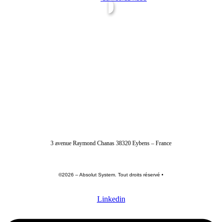
04 56 40 86 47
3 avenue Raymond Chanas 38320 Eybens – France
©2026 – Absolut System. Tout droits réservé •
Politique de confidentialité
•
Conditions générales
•
Mentions légales
Linkedin