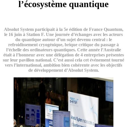
l’écosystème quantique
Absolut System participait à la 5e édition de France Quantum,
le 16 juin à Station F. Une journée d’échanges avec les acteurs
du quantique autour d’un sujet devenu central : le
refroidissement cryogénique, brique critique du passage à
l’échelle des ordinateurs quantiques. Cette année l’Australie
était à l’honneur avec une délégation de 4 entreprises présentes
sur leur pavillon national. C’est aussi cela cet événement tourné
vers l’international, ambition bien cohérente avec les objectifs
de développement d’Absolut System.