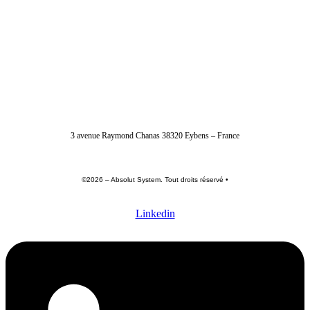
04 56 40 86 47
3 avenue Raymond Chanas 38320 Eybens – France
©2026 – Absolut System. Tout droits réservé •
Politique de confidentialité
•
Conditions générales
•
Mentions légales
Linkedin