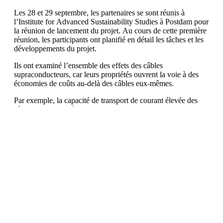
Les 28 et 29 septembre, les partenaires se sont réunis à
l’Institute for Advanced Sustainability Studies à Postdam pour
la réunion de lancement du projet. Au cours de cette première
réunion, les participants ont planifié en détail les tâches et les
développements du projet.
Ils ont examiné l’ensemble des effets des câbles
supraconducteurs, car leurs propriétés ouvrent la voie à des
économies de coûts au-delà des câbles eux-mêmes.
Par exemple, la capacité de transport de courant élevée des
câbles permet de réduire le niveau de tension, ce qui se traduit
par des équipements plus petits et beaucoup moins coûteux
dans les parcs éoliens en mer.
Une autre nouveauté à développer est le transport de
l’électricité et de l’hydrogène dans le même pipeline. Ces
objectifs ambitieux nécessitent des recherches intensives dans
les années à venir de la part des partenaires industriels Absolut
System, ASG Superconductors, Nexans, RINA Consulting,
SuperGrid Institute, SuperNode et Vision Electric Super
Conductors, ainsi que des instituts de recherche et des
universités ESPCI, IASS, RSE, SINTEF, IEE Slovak
Academy of Sciences, University of Bologna et WavEC.