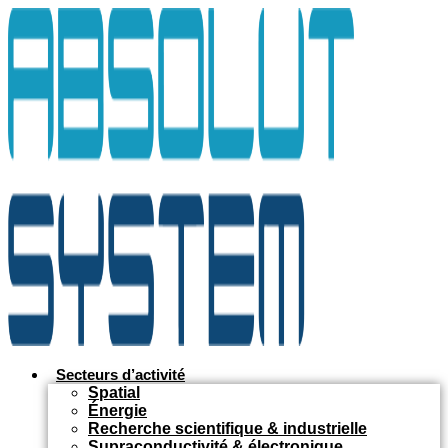
Aller
au
contenu
Secteurs d’activité
Spatial
Énergie
Recherche scientifique & industrielle
Supraconductivité & électronique