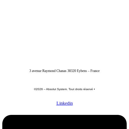
04 56 40 86 47
3 avenue Raymond Chanas 38320 Eybens – France
©2026 – Absolut System. Tout droits réservé •
Politique de confidentialité
•
Conditions générales
•
Mentions légales
Linkedin