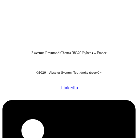
04 56 40 86 47
3 avenue Raymond Chanas 38320 Eybens – France
©2026 – Absolut System. Tout droits réservé •
Politique de confidentialité
•
Conditions générales
•
Mentions légales
Linkedin