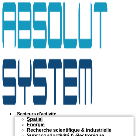
Aller
au
contenu
Secteurs d’activité
Spatial
Énergie
Recherche scientifique & industrielle
Supraconductivité & électronique