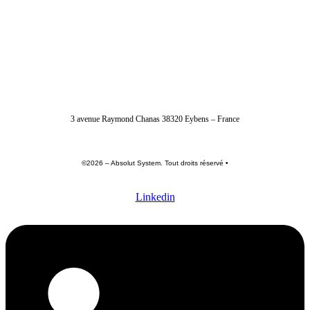
04 56 40 86 47
3 avenue Raymond Chanas 38320 Eybens – France
©2026 – Absolut System. Tout droits réservé •
Politique de confidentialité
•
Conditions générales
•
Mentions légales
Linkedin