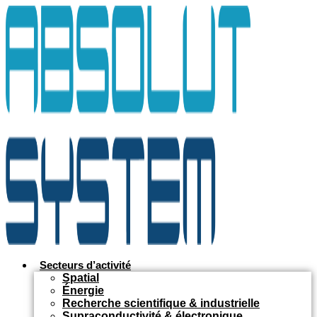
Aller
au
contenu
Secteurs d’activité
Spatial
Énergie
Recherche scientifique & industrielle
Supraconductivité & électronique