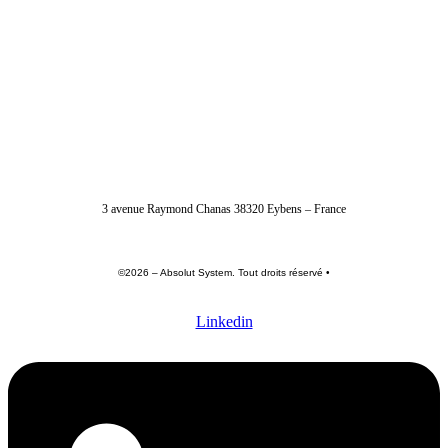
04 56 40 86 47
3 avenue Raymond Chanas 38320 Eybens – France
©2026 – Absolut System. Tout droits réservé •
Politique de confidentialité
•
Conditions générales
•
Mentions légales
Linkedin