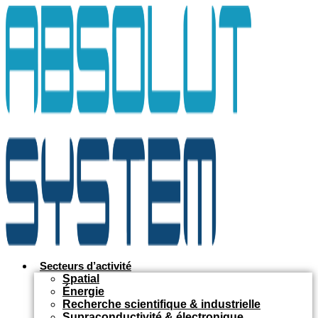
Aller
au
contenu
Secteurs d’activité
Spatial
Énergie
Recherche scientifique & industrielle
Supraconductivité & électronique